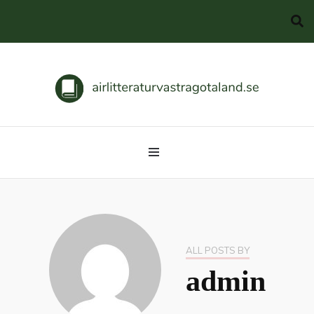
Svenska klassiker
airlitteraturvastragotaland.se
ALL POSTS BY
admin