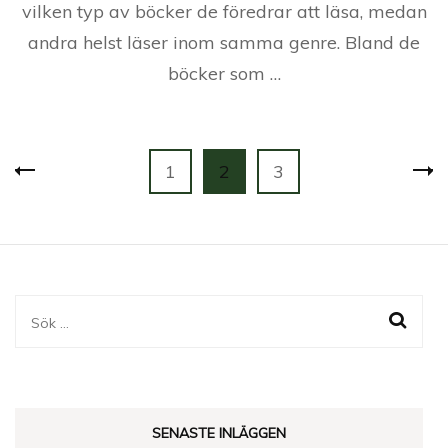
vilken typ av böcker de föredrar att läsa, medan
andra helst läser inom samma genre. Bland de
böcker som …
Sidnumrering
Page
Page
Page
1
2
3
för
inlägg
Sök
efter:
SENASTE INLÄGGEN