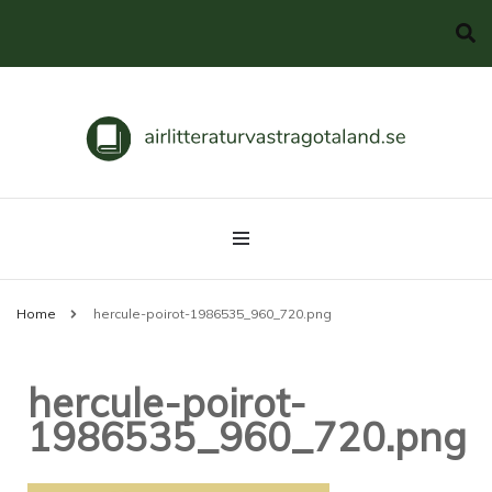
Svenska klassiker
airlitteraturvastragotaland.se
Home
hercule-poirot-1986535_960_720.png
hercule-poirot-
1986535_960_720.png