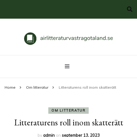
Svenska klassiker
airlitteraturvastragotaland.se
Home
Om litteratur
Litteraturens roll inom skatterätt
OM LITTERATUR
Litteraturens roll inom skatterätt
by
admin
on
september 13, 2023