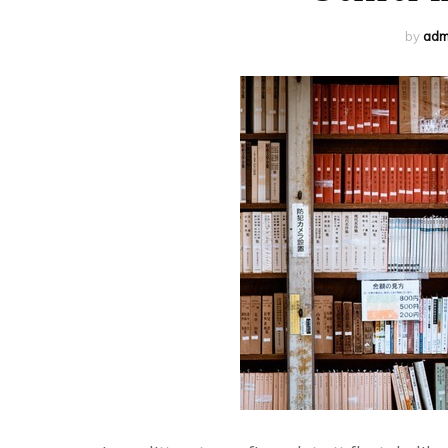
by
adm