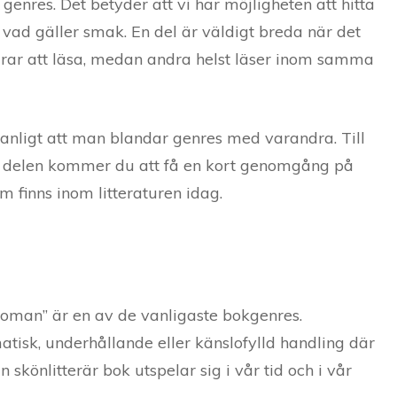
a genres. Det betyder att vi har möjligheten att hitta
vad gäller smak. En del är väldigt breda när det
drar att läsa, medan andra helst läser inom samma
anligt att man blandar genres med varandra. Till
 delen kommer du att få en kort genomgång på
 finns inom litteraturen idag.
g roman” är en av de vanligaste bokgenres.
atisk, underhållande eller känslofylld handling där
n skönlitterär bok utspelar sig i vår tid och i vår