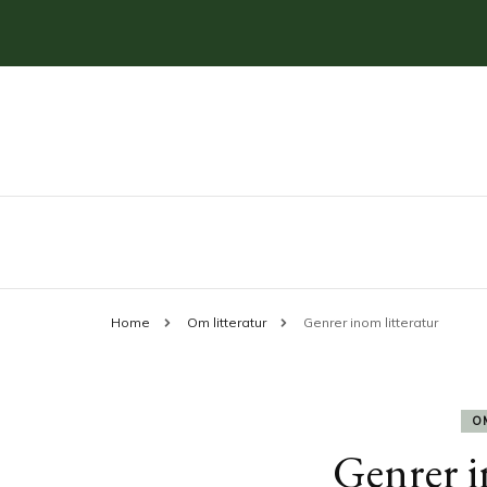
Svenska klassiker
airlitteraturvastrag
Home
Om litteratur
Genrer inom litteratur
O
Genrer i