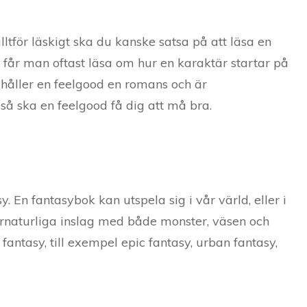
ltför läskigt ska du kanske satsa på att läsa en
k får man oftast läsa om hur en karaktär startar på
ehåller en feelgood en romans och är
å ska en feelgood få dig att må bra.
 En fantasybok kan utspela sig i vår värld, eller i
vernaturliga inslag med både monster, väsen och
 fantasy, till exempel epic fantasy, urban fantasy,