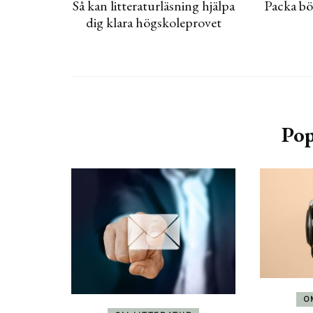
Så kan litteraturläsning hjälpa
Packa bö
dig klara högskoleprovet
Pop
O