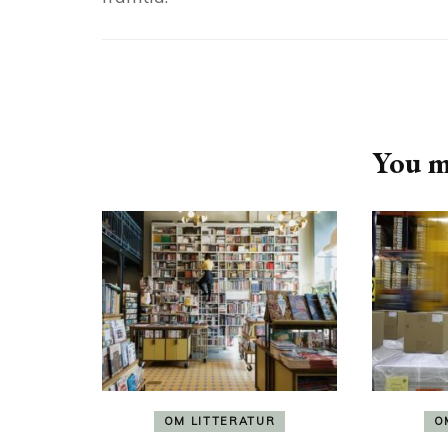
Post
Navigation
You ma
OM LITTERATUR
O