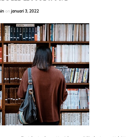
in
on
januari 3, 2022