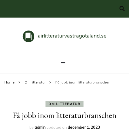
Svenska klassiker
airlitteraturvastragotaland.se
Home
Om litteratur
Få jobb inom litteraturbranschen
OM LITTERATUR
Få jobb inom litteraturbranschen
by
admin
updated on
december 1, 2023