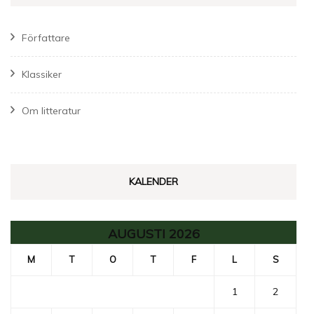
Författare
Klassiker
Om litteratur
KALENDER
AUGUSTI 2026
M
T
O
T
F
L
S
1
2