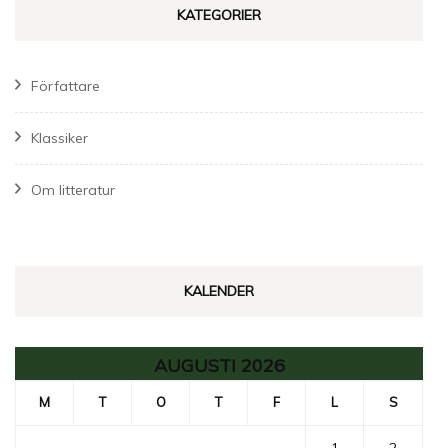
KATEGORIER
Författare
Klassiker
Om litteratur
KALENDER
AUGUSTI 2026
M
T
O
T
F
L
S