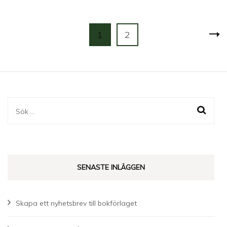
Sidnumrering
Page
Page
1
2
för
inlägg
Sök
efter:
SENASTE INLÄGGEN
Skapa ett nyhetsbrev till bokförlaget