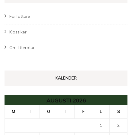
Författare
Klassiker
Om litteratur
KALENDER
AUGUSTI 2026
M
T
O
T
F
L
S
1
2