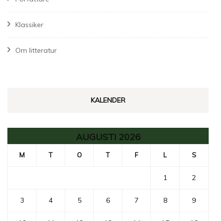
Klassiker
Om litteratur
KALENDER
AUGUSTI 2026
M
T
O
T
F
L
S
1
2
3
4
5
6
7
8
9