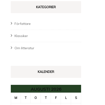
KATEGORIER
Författare
Klassiker
Om litteratur
KALENDER
AUGUSTI 2026
M
T
O
T
F
L
S