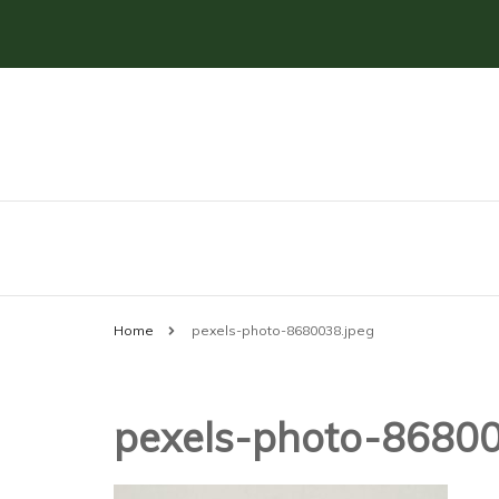
Svenska klassiker
airlitteraturvastrag
Home
pexels-photo-8680038.jpeg
pexels-photo-86800