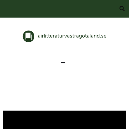
Svenska klassiker
airlitteraturvastragotaland.se