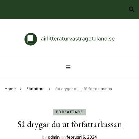
Svenska klassiker
airlitteraturvastragotaland.se
Home
Författare
Så drygar du ut författarkassan
FÖRFATTARE
Så drygar du ut författarkassan
by
admin
on
februari 6, 2024