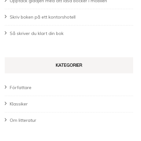
Upptäck glädjen med att läsa böcker i mobilen
Skriv boken på ett kontorshotell
Så skriver du klart din bok
KATEGORIER
Författare
Klassiker
Om litteratur