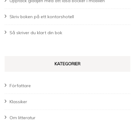
Upptäck glädjen med att läsa böcker i mobilen
Skriv boken på ett kontorshotell
Så skriver du klart din bok
KATEGORIER
Författare
Klassiker
Om litteratur